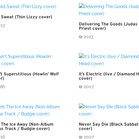
 Sweat (Thin Lizzy cover)
Delivering The Goods (Judas
13
Priest cover)
₪
2023
n’t Superstitious (Howlin’ Wolf
It’s Electric (live / Diamond 
r)
cover)
86
₪
2007
 The Ice Away (Non-Album
Never Say Die (Black Sabbat
s Track / Budgie cover)
cover)
16
₪
2007