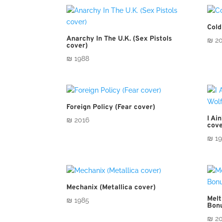
Cold
Anarchy In The U.K. (Sex Pistols
₪
20
cover)
₪
1988
Foreign Policy (Fear cover)
I Ai
₪
2016
cove
₪
19
Mechanix (Metallica cover)
Melt
₪
1985
Bonu
₪
20