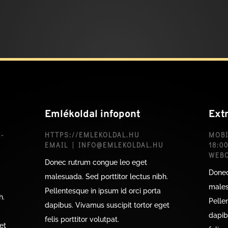
Emlékoldal infopont
Ext
-
HTTPS://EMLEKOLDAL.HU
MOBI
EMAIL | INFO@EMLEKOLDAL.HU
18:0
WEBO
Donec rutrum congue leo eget
Donec
malesuada. Sed porttitor lectus nibh.
males
Pellentesque in ipsum id orci porta
h.
Pelle
dapibus. Vivamus suscipit tortor eget
dapib
felis porttitor volutpat.
et