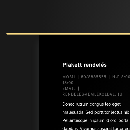
Plakett rendelés
MOBIL | 80/8885555 | H-P 8:00
18:00
EMAIL |
RENDELES@EMLEKOLDAL.HU
Donec rutrum congue leo eget
malesuada. Sed porttitor lectus nib
Pellentesque in ipsum id orci porta
dapibus. Vivamus suscipit tortor eg